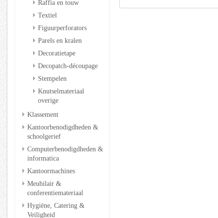
Raffia en touw
Textiel
Figuurperforators
Parels en kralen
Decoratietape
Decopatch-découpage
Stempelen
Knutselmateriaal
overige
Klassement
Kantoorbenodigdheden &
schoolgerief
Computerbenodigdheden &
informatica
Kantoormachines
Meubilair &
conferentiemateriaal
Hygiëne, Catering &
Veiligheid