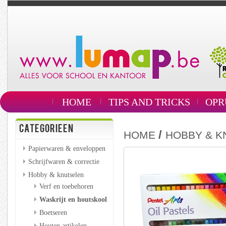
HOME
TIPS AND TRICKS
OPR
CATEGORIEEN
/
HOME
HOBBY & K
Papierwaren & enveloppen
Schrijfwaren & correctie
Hobby & knutselen
Verf en toebehoren
Waskrijt en houtskool
Boetseren
Houten artikelen