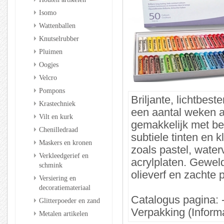
Isomo
Wattenballen
Knutselrubber
Pluimen
Oogjes
Velcro
Pompons
Briljante, lichtbes
Krastechniek
een aantal weken 
Vilt en kurk
gemakkelijk met beh
Chenilledraad
subtiele tinten en 
Maskers en kronen
zoals pastel, waterv
Verkleedgerief en
acrylplaten. Gewel
schmink
olieverf en zachte p
Versiering en
decoratiemateriaal
Catalogus pagina: 
Glitterpoeder en zand
Verpakking (Informa
Metalen artikelen