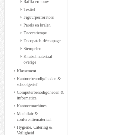
Raffia en touw
Textiel
Figuurperforators
Parels en kralen
Decoratietape
Decopatch-découpage
Stempelen
Knutselmateriaal
overige
Klassement
Kantoorbenodigdheden &
schoolgerief
Computerbenodigdheden &
informatica
Kantoormachines
Meubilair &
conferentiemateriaal
Hygiëne, Catering &
Veiligheid