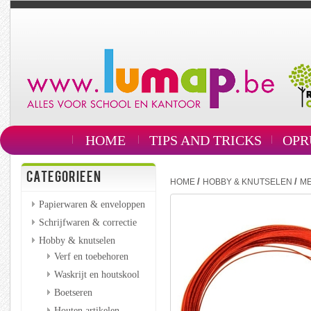
HOME
TIPS AND TRICKS
OPR
CATEGORIEEN
/
/
HOME
HOBBY & KNUTSELEN
ME
Papierwaren & enveloppen
Schrijfwaren & correctie
Hobby & knutselen
Verf en toebehoren
Waskrijt en houtskool
Boetseren
Houten artikelen