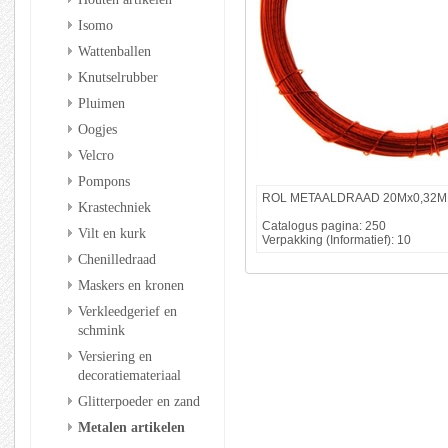
Isomo
Wattenballen
Knutselrubber
Pluimen
Oogjes
Velcro
Pompons
ROL METAALDRAAD 20Mx0,32
Krastechniek
Catalogus pagina: 250
Vilt en kurk
Verpakking (Informatief): 10
Chenilledraad
Maskers en kronen
Verkleedgerief en
schmink
Versiering en
decoratiemateriaal
Glitterpoeder en zand
Metalen artikelen