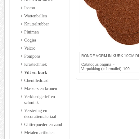
Isomo
Wattenballen
Knutselrubber
Pluimen
Oogjes
Velcro
Pompons
RONDE VORM IN KURK 10CM D
Krastechniek
Catalogus pagina: -
Verpakking (Informatief): 100
Vilt en kurk
Chenilledraad
Maskers en kronen
Verkleedgerief en
schmink
Versiering en
decoratiemateriaal
Glitterpoeder en zand
Metalen artikelen