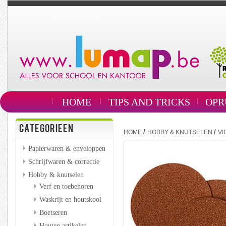
HOME
TIPS AND TRICKS
OPR
CATEGORIEEN
/
/
HOME
HOBBY & KNUTSELEN
VI
Papierwaren & enveloppen
Schrijfwaren & correctie
Hobby & knutselen
Verf en toebehoren
Waskrijt en houtskool
Boetseren
Houten artikelen