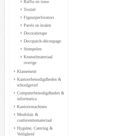
Raffia en touw
Textiel
Figuurperforators
Parels en kralen
Decoratietape
Decopatch-découpage
Stempelen
Knutselmateriaal
overige
Klassement
Kantoorbenodigdheden &
schoolgerief
Computerbenodigdheden &
informatica
Kantoormachines
Meubilair &
conferentiemateriaal
Hygiëne, Catering &
Veiligheid