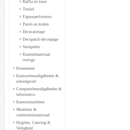
Raffia en touw
Textiel
Figuurperforators
Parels en kralen
Decoratietape
Decopatch-découpage
Stempelen
Knutselmateriaal
overige
Klassement
Kantoorbenodigdheden &
schoolgerief
Computerbenodigdheden &
informatica
Kantoormachines
Meubilair &
conferentiemateriaal
Hygiëne, Catering &
Veiligheid