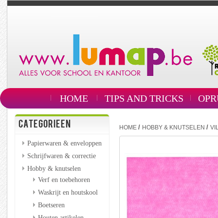
HOME
TIPS AND TRICKS
OPR
CATEGORIEEN
/
/
HOME
HOBBY & KNUTSELEN
VI
Papierwaren & enveloppen
Schrijfwaren & correctie
Hobby & knutselen
Verf en toebehoren
Waskrijt en houtskool
Boetseren
Houten artikelen