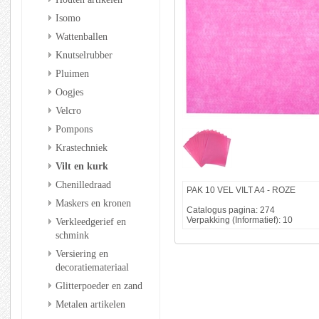
Isomo
Wattenballen
Knutselrubber
Pluimen
Oogjes
Velcro
Pompons
Krastechniek
Vilt en kurk
Chenilledraad
PAK 10 VEL VILT A4 - ROZE
Maskers en kronen
Catalogus pagina: 274
Verpakking (Informatief): 10
Verkleedgerief en
schmink
Versiering en
decoratiemateriaal
Glitterpoeder en zand
Metalen artikelen