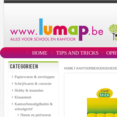
HOME
TIPS AND TRICKS
OPR
CATEGORIEEN
/
HOME
KANTOORBENODIGDHEDE
Papierwaren & enveloppen
Schrijfwaren & correctie
Hobby & knutselen
Klassement
Kantoorbenodigdheden &
schoolgerief
Nieten en perforeren