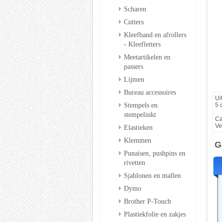
Scharen
Cutters
Kleefband en afrollers
- Kleefletters
Meetartikelen en
passers
Lijmen
Bureau accessoires
Ui
Stempels en
5 
stempelinkt
Ca
Ve
Elastieken
Klemmen
G
Punaisen, pushpins en
rivetten
Sjablonen en mallen
Dymo
Brother P-Touch
Plastiekfolie en zakjes