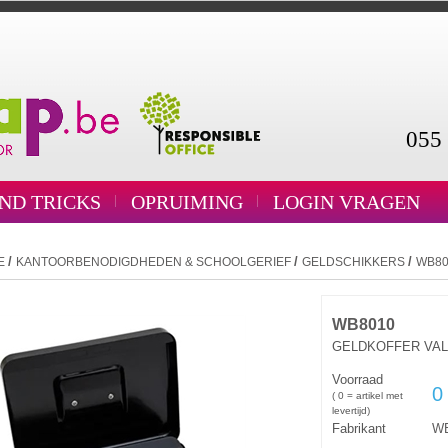
055 
AND TRICKS
OPRUIMING
LOGIN VRAGEN
/
/
/
E
KANTOORBENODIGDHEDEN & SCHOOLGERIEF
GELDSCHIKKERS
WB80
WB8010
GELDKOFFER VAL
Voorraad
0
( 0 = artikel met
levertijd)
Fabrikant
W