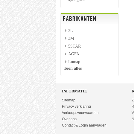
FABRIKANTEN
3L
3M
5STAR
AGFA
Lumap
Toon alles
INFORMATIE
Sitemap
Z
Privacy verklaring
R
Verkoopsvoorwaarden
V
Over ons
N
Contact & Login aanvragen