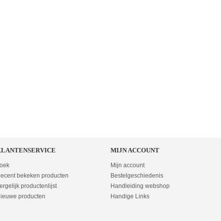
KLANTENSERVICE
MIJN ACCOUNT
oek
Mijn account
ecent bekeken producten
Bestelgeschiedenis
ergelijk productenlijst
Handleiding webshop
ieuwe producten
Handige Links