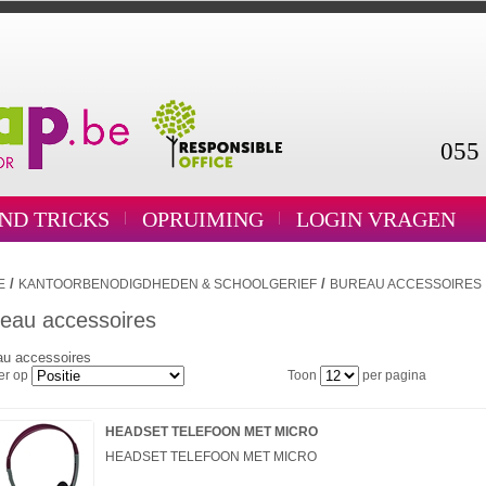
055 
AND TRICKS
OPRUIMING
LOGIN VRAGEN
/
/
E
KANTOORBENODIGDHEDEN & SCHOOLGERIEF
BUREAU ACCESSOIRES
eau accessoires
au accessoires
er op
Toon
per pagina
HEADSET TELEFOON MET MICRO
HEADSET TELEFOON MET MICRO