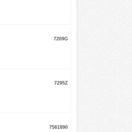
7209G
7295Z
7561890