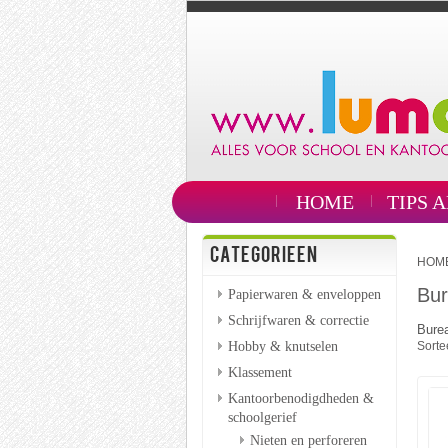
HOME
TIPS 
CATEGORIEEN
HOM
Bur
Papierwaren & enveloppen
Schrijfwaren & correctie
Bure
Hobby & knutselen
Sorte
Klassement
Kantoorbenodigdheden &
schoolgerief
Nieten en perforeren