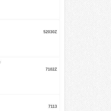
52030Z
!
7102Z
7113