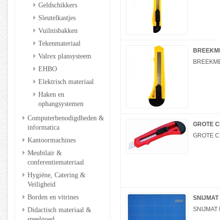
Geldschikkers
Sleutelkastjes
Vuilnisbakken
Tekenmateriaal
BREEKM
Valrex plansysteem
BREEKM
EHBO
Elektrisch materiaal
Haken en
ophangsystemen
Computerbenodigdheden &
GROTE C
informatica
GROTE C
Kantoormachines
Meubilair &
conferentiemateriaal
Hygiëne, Catering &
Veiligheid
Borden en vitrines
SNIJMAT
Didactisch materiaal &
SNIJMAT
speelgoed