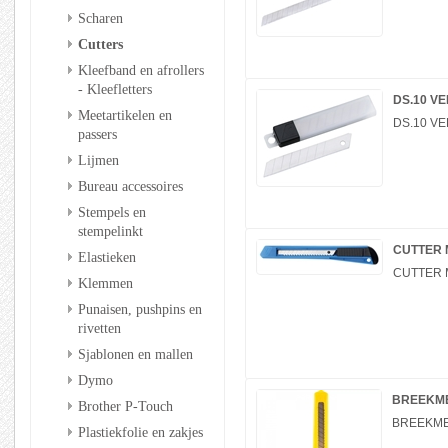
Scharen
Cutters
Kleefband en afrollers
- Kleefletters
DS.10 V
Meetartikelen en
DS.10 V
passers
Lijmen
Bureau accessoires
Stempels en
stempelinkt
CUTTER 
Elastieken
CUTTER 
Klemmen
Punaisen, pushpins en
rivetten
Sjablonen en mallen
Dymo
BREEKME
Brother P-Touch
BREEKME
Plastiekfolie en zakjes