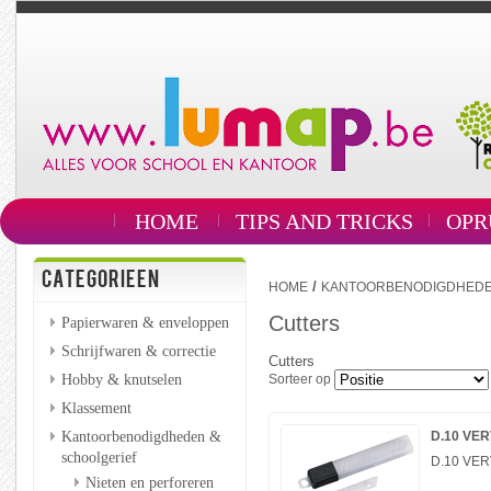
HOME
TIPS AND TRICKS
OPR
CATEGORIEEN
/
HOME
KANTOORBENODIGDHEDE
Cutters
Papierwaren & enveloppen
Schrijfwaren & correctie
Cutters
Hobby & knutselen
Sorteer op
Klassement
Kantoorbenodigdheden &
D.10 VE
schoolgerief
D.10 VE
Nieten en perforeren