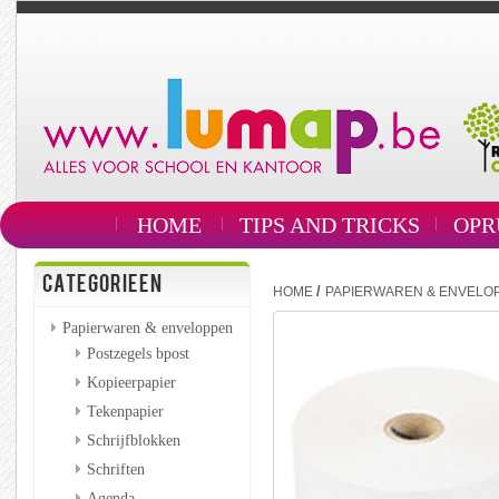
HOME
TIPS AND TRICKS
OPR
CATEGORIEEN
/
HOME
PAPIERWAREN & ENVELO
Papierwaren & enveloppen
Postzegels bpost
Kopieerpapier
Tekenpapier
Schrijfblokken
Schriften
Agenda