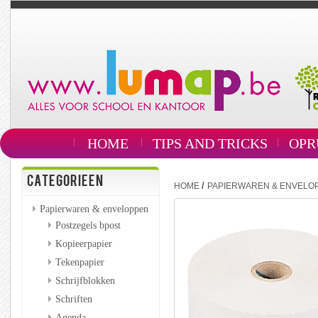
HOME
TIPS AND TRICKS
OPR
CATEGORIEEN
/
HOME
PAPIERWAREN & ENVELO
Papierwaren & enveloppen
Postzegels bpost
Kopieerpapier
Tekenpapier
Schrijfblokken
Schriften
Agenda