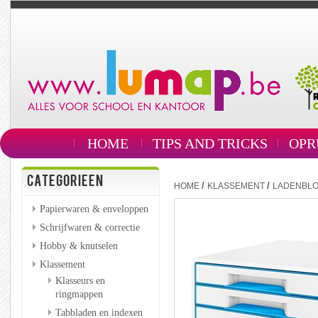
HOME
TIPS AND TRICKS
OPR
CATEGORIEEN
/
/
HOME
KLASSEMENT
LADENBL
Papierwaren & enveloppen
Schrijfwaren & correctie
Hobby & knutselen
Klassement
Klasseurs en
ringmappen
Tabbladen en indexen