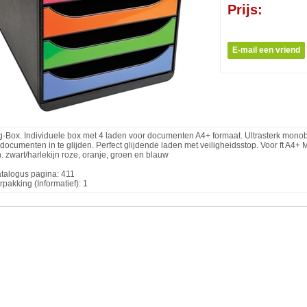
Prijs:
g-Box. Individuele box met 4 laden voor documenten A4+ formaat. Ultrasterk monob
 documenten in te glijden. Perfect glijdende laden met veiligheidsstop. Voor ft A4+ M
h. zwart/harlekijn roze, oranje, groen en blauw
talogus pagina: 411
rpakking (Informatief): 1