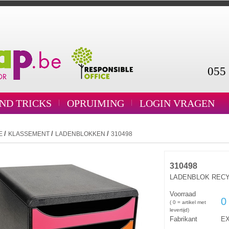
055 
AND TRICKS
OPRUIMING
LOGIN VRAGEN
/
/
/
E
KLASSEMENT
LADENBLOKKEN
310498
310498
LADENBLOK RECY
Voorraad
0
( 0 = artikel met
levertijd)
Fabrikant
E