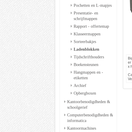
Pochetten en L-mapjes
Presentatie- en
schrijfmappen
Rapport - offertemap
Klasseermappen
Sorteerbakjes
Ladenblokken
Tijdschrifthouders
Bi
er
Boekensteunen
x 
Hangmappen en -
Ca
etiketten
Ve
Archief
Opbergboxen
Kantoorbenodigdheden &
schoolgerief
Computerbenodigdheden &
informatica
Kantoormachines