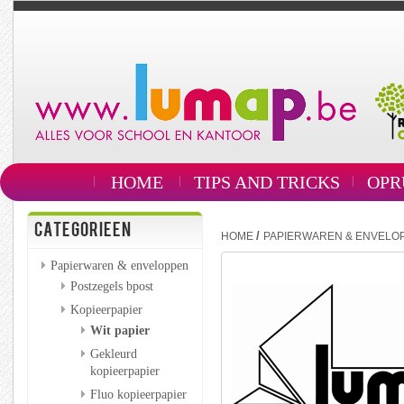
HOME
TIPS AND TRICKS
OPR
CATEGORIEEN
/
HOME
PAPIERWAREN & ENVELO
Papierwaren & enveloppen
Postzegels bpost
Kopieerpapier
Wit papier
Gekleurd
kopieerpapier
Fluo kopieerpapier