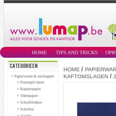
HOME
TIPS AND TRICKS
OPR
CATEGORIEEN
/
HOME
PAPIERWAR
/
KAFTOMSLAGEN
Papierwaren & enveloppen
Postzegels bpost
Kopieerpapier
Tekenpapier
Schrijfblokken
Schriften
Agenda