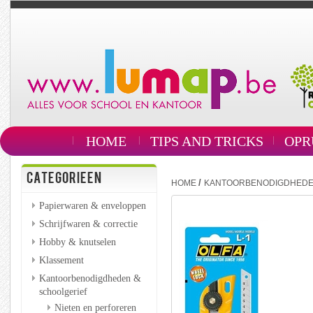
HOME
TIPS AND TRICKS
OPR
CATEGORIEEN
/
HOME
KANTOORBENODIGDHEDE
Papierwaren & enveloppen
Schrijfwaren & correctie
Hobby & knutselen
Klassement
Kantoorbenodigdheden &
schoolgerief
Nieten en perforeren