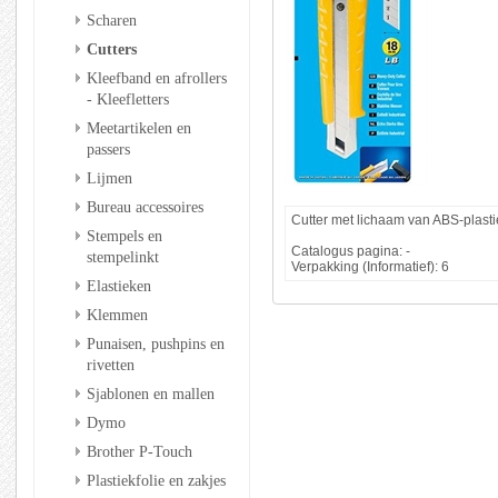
Scharen
Cutters
Kleefband en afrollers
- Kleefletters
Meetartikelen en
passers
Lijmen
Bureau accessoires
Cutter met lichaam van ABS-plasti
Stempels en
Catalogus pagina: -
stempelinkt
Verpakking (Informatief): 6
Elastieken
Klemmen
Punaisen, pushpins en
rivetten
Sjablonen en mallen
Dymo
Brother P-Touch
Plastiekfolie en zakjes