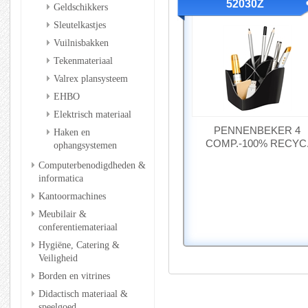
52030Z
Geldschikkers
Sleutelkastjes
Vuilnisbakken
Tekenmateriaal
Valrex plansysteem
EHBO
Elektrisch materiaal
PENNENBEKER 4
Haken en
COMP.-100% RECYC
ophangsystemen
Computerbenodigdheden &
informatica
Kantoormachines
Meubilair &
conferentiemateriaal
Hygiëne, Catering &
Veiligheid
Borden en vitrines
Didactisch materiaal &
speelgoed