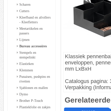
Scharen
Cutters
Kleefband en afrollers
- Kleefletters
Meetartikelen en
passers
Lijmen
Bureau accessoires
Stempels en
Klassiek pennenbak
stempelinkt
enveloppen, pennen
Elastieken
mm LxBxH
Klemmen
Punaisen, pushpins en
Catalogus pagina: 
rivetten
Verpakking (Informa
Sjablonen en mallen
Dymo
Gerelateerde
Brother P-Touch
Plastiekfolie en zakjes