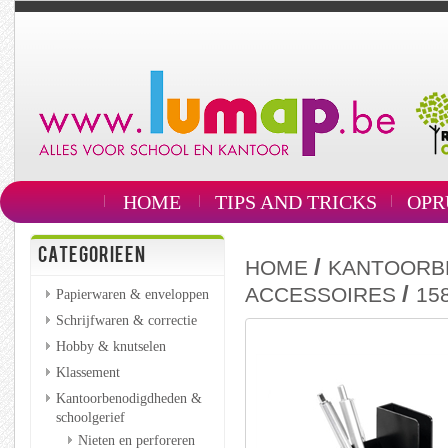
HOME
TIPS AND TRICKS
OPR
CATEGORIEEN
/
HOME
KANTOORB
/
ACCESSOIRES
15
Papierwaren & enveloppen
Schrijfwaren & correctie
Hobby & knutselen
Klassement
Kantoorbenodigdheden &
schoolgerief
Nieten en perforeren