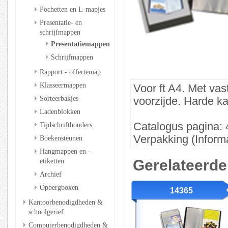
Pochetten en L-mapjes
Presentatie- en
schrijfmappen
Presentatiemappen
Schrijfmappen
Rapport - offertemap
Klasseermappen
Voor ft A4. Met vas
Sorteerbakjes
voorzijde. Harde ka
Ladenblokken
Catalogus pagina: 
Tijdschrifthouders
Verpakking (Informa
Boekensteunen
Hangmappen en -
Gerelateerde
etiketten
Archief
Opbergboxen
14365
Kantoorbenodigdheden &
schoolgerief
Computerbenodigdheden &