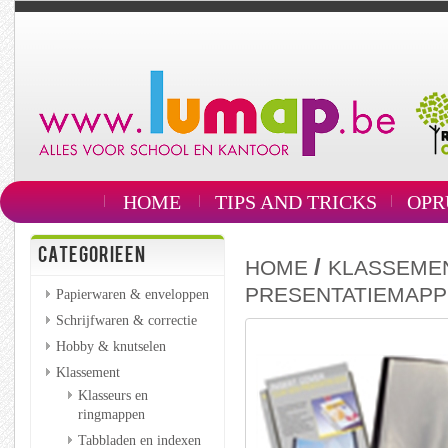
HOME
TIPS AND TRICKS
OPR
CATEGORIEEN
/
HOME
KLASSEME
PRESENTATIEMAP
Papierwaren & enveloppen
Schrijfwaren & correctie
Hobby & knutselen
Klassement
Klasseurs en
ringmappen
Tabbladen en indexen