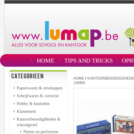
HOME
TIPS AND TRICKS
OPR
CATEGORIEEN
/
HOME
KANTOORBENODIGDHEDE
130BIS
Papierwaren & enveloppen
Schrijfwaren & correctie
Hobby & knutselen
Klassement
Kantoorbenodigdheden &
schoolgerief
Nieten en perforeren