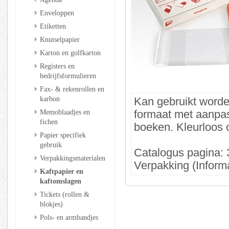
Enveloppen
Etiketten
Knutselpapier
Karton en golfkarton
Registers en
bedrijfsformulieren
Fax- & rekenrollen en
karbon
Kan gebruikt worde
Memoblaadjes en
formaat met aanpas
fichen
boeken. Kleurloos c
Papier specifiek
gebruik
Catalogus pagina: 
Verpakkingsmaterialen
Verpakking (Informa
Kaftpapier en
kaftomslagen
Tickets (rollen &
blokjes)
Pols- en armbandjes