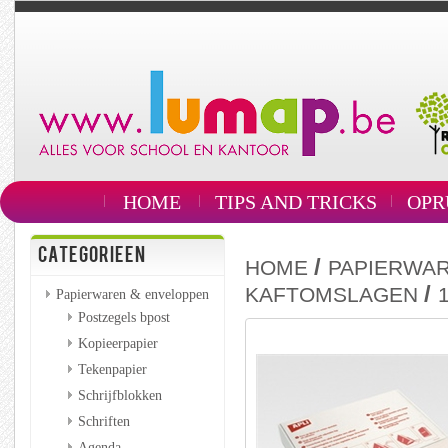
HOME
TIPS AND TRICKS
OPR
CATEGORIEEN
/
HOME
PAPIERWAR
/
KAFTOMSLAGEN
Papierwaren & enveloppen
Postzegels bpost
Kopieerpapier
Tekenpapier
Schrijfblokken
Schriften
Agenda