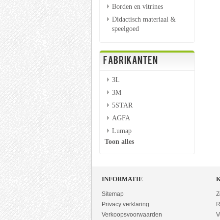
Borden en vitrines
Didactisch materiaal &
speelgoed
FABRIKANTEN
3L
3M
5STAR
AGFA
Lumap
Toon alles
INFORMATIE
Sitemap
Z
Privacy verklaring
R
Verkoopsvoorwaarden
V