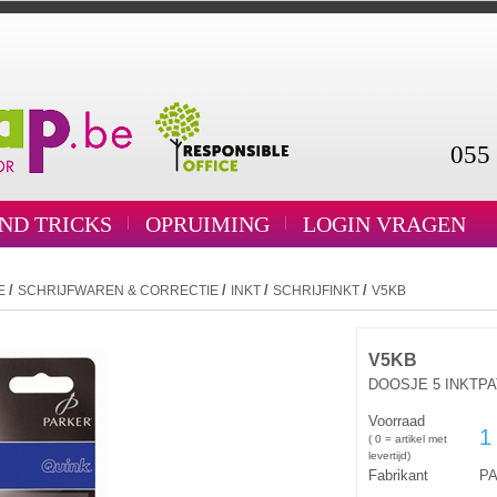
055 
AND TRICKS
OPRUIMING
LOGIN VRAGEN
/
/
/
/
E
SCHRIJFWAREN & CORRECTIE
INKT
SCHRIJFINKT
V5KB
V5KB
DOOSJE 5 INKTP
Voorraad
1
( 0 = artikel met
levertijd)
Fabrikant
P