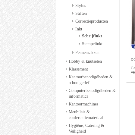
Stylus
Stiften
Correctieproducten
Inkt
Schrijfinkt
Stempelinkt
Pennenzakken
D
Hobby & knutselen
Ca
Klassement
Ve
Kantoorbenodigdheden &
schoolgerief
Computerbenodigdheden &
informatica
Kantoormachines
Meubilair &
conferentiemateriaal
Hygiëne, Catering &
Veiligheid