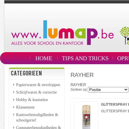
HOME
TIPS AND TRICKS
OPR
CATEGORIEEN
RAYHER
Papierwaren & enveloppen
RAYHER
Sorteer op
Schrijfwaren & correctie
Hobby & knutselen
GLITTERSPRAY 
Klassement
GLITTERSPRAY 
Kantoorbenodigdheden &
schoolgerief
Computerbenodigdheden &