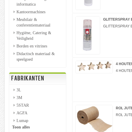
informatica
Kantoormachines
Meubilair &
GLITTERSPRAY 
conferentiemateriaal
GLITTERSPRAY 
Hygiëne, Catering &
Veiligheid
Borden en vitrines
Didactisch materiaal &
speelgoed
4 HOUTE
4 HOUTE
FABRIKANTEN
3L
3M
5STAR
ROL JUTE
AGFA
ROL JUTE
Lumap
Toon alles