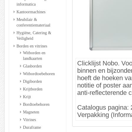
informatica
Kantoormachines
Meubilair &
conferentiemateriaal
Hygiëne, Catering &
Veiligheid
Borden en vitrines
Witborden en
landkaarten
Clicklijst Nobo. Vo
Glasborden
binnen en bijzonder
Witbordtoebehoren
hoeft de hoeken va
Digiborden
notitie of poster a
Krijtborden
anti-reflecterende c
Krijt
Bordtoebehoren
Catalogus pagina: 
Magneten
Verpakking (Informa
Vitrines
Duraframe