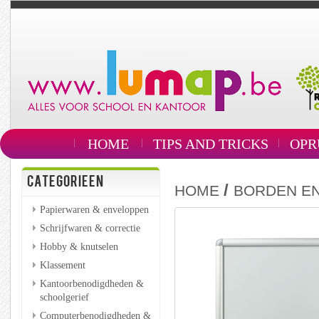
HOME
TIPS AND TRICKS
OPR
CATEGORIEEN
/
HOME
BORDEN EN
Papierwaren & enveloppen
Schrijfwaren & correctie
Hobby & knutselen
Klassement
Kantoorbenodigdheden &
schoolgerief
Computerbenodigdheden &