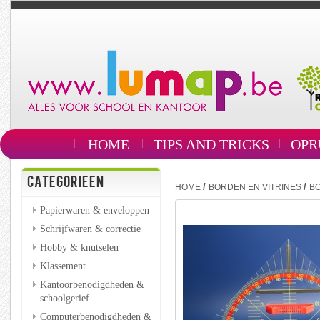
HOME
TIPS AND TRICKS
OPR
CATEGORIEEN
/
/
HOME
BORDEN EN VITRINES
B
Papierwaren & enveloppen
Schrijfwaren & correctie
Hobby & knutselen
Klassement
Kantoorbenodigdheden &
schoolgerief
Computerbenodigdheden &