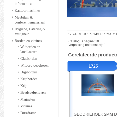
informatica
Kantoormachines
Meubilair &
conferentiemateriaal
Hygiëne, Catering &
Veiligheid
GEODRIEHOEK 2MM DIK-60CM-
Borden en vitrines
Catalogus pagina: 10
Verpakking (Informatief): 3
Witborden en
landkaarten
Gerelateerde product
Glasborden
Witbordtoebehoren
1725
Digiborden
Krijtborden
Krijt
Bordtoebehoren
Magneten
Vitrines
Duraframe
GEODRIEHOEK 2MM D